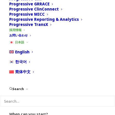
は、是非以下のフォームに
Progressive GRRACE
記入してお問い合わせくだ
Progressive ClinConnect
Progressive MICC
さい。
Progressive Reporting & Analytics
Progressive TransX
採用情報
お問い合わせ
First Name (required)
日本語
English
한국어
Last Name (required)
简体中文
Search
Your Email (required)
When can you start?